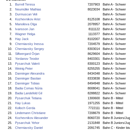
1.
Burrell Teresa
7207903
Bahn A - Schwer
2.
Neumüller Mathias
8023034
Bahn A - Schwer
3.
Durmuscan Veli
Bahn A - Schwer
4.
Kozhevnikov Arist
8125108
Bahn A - Schwer
5.
Manoilova Olga
2078957
Bahn A - Schwer
6.
Ivansson Jan
8111122
Bahn A - Schwer
7.
Wagner Helga
1113377
Bahn A - Schwer
8.
Hay Jack
8102007
Bahn A - Schwer
9.
Cherniavsky Inessa
7204579
Bahn A - Schwer
10.
Cherniavsky Sergey
8303014
Bahn A - Schwer
11.
Silfwergard Örjan
8629604
Bahn A - Schwer
12.
Yordanov Teodor
8403301
Bahn A - Schwer
13.
Pysarchuk Valerii
8300123
Bahn A - Schwer
14.
Weinig Peter
8255255
Bahn A - Schwer
15.
Danninger Alexandra
8434348
Bahn A - Schwer
16.
Danninger Bastian
8333838
Bahn A - Schwer
17.
Danninger Tobias
8494948
Bahn A - Schwer
18.
Badia Comas Núria
8008041
Bahn A - Schwer
19.
Badia Landefeld Gil
8288822
Bahn A - Schwer
20.
Pysarchuk Tetiana
1300600
Bahn B - Mittel
21.
Hay Lukas
1971255
Bahn B - Mittel
22.
Kolloch Gerda
7722111
Bahn B - Mittel
23.
Lindemann Christiane
7208679
Bahn B - Mittel
24.
Kozhevnikov Alexander
8060720
Bahn B Juniors/Jug
25.
Pysarchuk Yehor
2131848
Bahn B Juniors/Jug
26.
Cherniavsky Daniel
2091745
Bahn C - Kinder bi