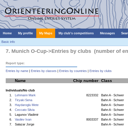
Home
My profile
My Maps
My club's competitions
Messages
Sear
Basic info
7. Munich O-Cup->Entries by clubs (number of ent
Report type:
Entries by name
|
Entries by classes
|
Entries by countries
|
Entries by clubs
Name
Chip number
Class
Individuals/No club
1.
Lehmann Mark
8223332
Bahn A - Schwer
2.
Tiryaki Sena
Bahn A - Schwer
3.
Haydaroglu Mete
Bahn A - Schwer
4.
Ceccato Silvia
Bahn A - Schwer
5.
Lagunov Vladimir
Bahn A - Schwer
6.
Vasilev Ivan
8003337
Bahn A - Schwer
7.
Salazar Jorge
Bahn A - Schwer