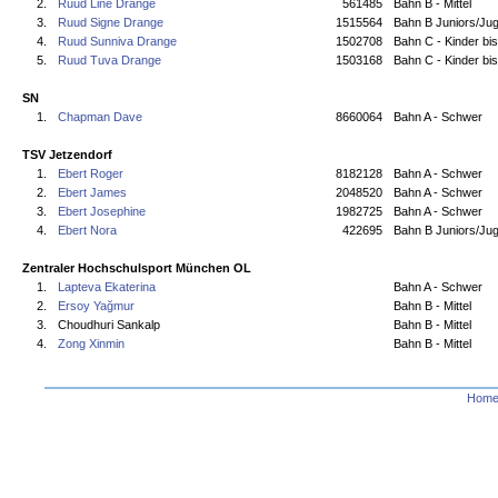
2.
Ruud Line Drange
561485
Bahn B - Mittel
3.
Ruud Signe Drange
1515564
Bahn B Juniors/Jug
4.
Ruud Sunniva Drange
1502708
Bahn C - Kinder bi
5.
Ruud Tuva Drange
1503168
Bahn C - Kinder bi
SN
1.
Chapman Dave
8660064
Bahn A - Schwer
TSV Jetzendorf
1.
Ebert Roger
8182128
Bahn A - Schwer
2.
Ebert James
2048520
Bahn A - Schwer
3.
Ebert Josephine
1982725
Bahn A - Schwer
4.
Ebert Nora
422695
Bahn B Juniors/Jug
Zentraler Hochschulsport München OL
1.
Lapteva Ekaterina
Bahn A - Schwer
2.
Ersoy Yağmur
Bahn B - Mittel
3.
Choudhuri Sankalp
Bahn B - Mittel
4.
Zong Xinmin
Bahn B - Mittel
Hom