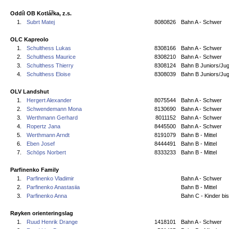
Oddíl OB Kotlářka, z.s.
1.
Subrt Matej
8080826
Bahn A - Schwer
OLC Kapreolo
1.
Schulthess Lukas
8308166
Bahn A - Schwer
2.
Schulthess Maurice
8308210
Bahn A - Schwer
3.
Schulthess Thierry
8308124
Bahn B Juniors/Jug
4.
Schulthess Eloise
8308039
Bahn B Juniors/Jug
OLV Landshut
1.
Hergert Alexander
8075544
Bahn A - Schwer
2.
Schwendemann Mona
8130690
Bahn A - Schwer
3.
Werthmann Gerhard
8011152
Bahn A - Schwer
4.
Ropertz Jana
8445500
Bahn A - Schwer
5.
Werthmann Arndt
8191079
Bahn B - Mittel
6.
Eben Josef
8444491
Bahn B - Mittel
7.
Schöps Norbert
8333233
Bahn B - Mittel
Parfinenko Family
1.
Parfinenko Vladimir
Bahn A - Schwer
2.
Parfinenko Anastasiia
Bahn B - Mittel
3.
Parfinenko Anna
Bahn C - Kinder bi
Røyken orienteringslag
1.
Ruud Henrik Drange
1418101
Bahn A - Schwer