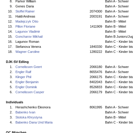
8.
Parker William
Bahn A - Schwer
9.
Genes Daria
Bahn A - Schwer
10.
Stoffel Rainer
2074300
Bahn A - Schwer
11.
Haldi Andreas
2003191
Bahn A - Schwer
12.
Madejczyk Otto
Bahn B - Mittel
13.
Pillon Floriane
1411909
Bahn B - Mittel
14.
Lagunov Vladimir
Bahn B - Mittel
15.
Goncharov Mikhail
Bahn B Juniors/Jug
16.
Lagunov Roman
Bahn C - Kinder bi
17.
Stefanova Venera
1840330
Bahn C - Kinder bi
18.
Wagner Caroline
1280222
Bahn C - Kinder bi
DJK-SV Edling
1.
Cornelissen Geert
2066180
Bahn A - Schwer
2.
Engler Ralf
8655476
Bahn A - Schwer
3.
Klinger Phil
2066175
Bahn C - Kinder bi
4.
Engler Benjamin
8402043
Bahn C - Kinder bi
5.
Engler Dominik
8526833
Bahn C - Kinder bi
6.
Cornelissen Casper
2066179
Bahn C - Kinder bi
Individuals
1.
Herashchenko Eleonora
8061995
Bahn A - Schwer
2.
Babenko Ivan
Bahn A - Schwer
3.
Stotska Khrystyna
Bahn B - Mittel
4.
Babenko Dana Und Maria
Bahn C - Kinder bi
OC München