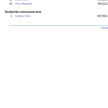
14.
Ficur Maurizio
8011122
Škofjeloški orientacijski klub
1.
Cankar Uroš
8072561
Hom