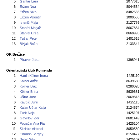
5.
Gantar Lara
2077613
6.
Eržen Nea
8044534
7.
Eržen Nika
8482566
8.
Eržen Valentin
1000555
9.
Istenič Maja
2127789
10.
Štanfel Matjaž
8667834
11.
Štanfel Urša
8668995
12.
Tušar Peter
1401615
13.
Bizjak Božo
2133344
OK Brežice
1.
Piltaver Jaka
1398941
Orientacijski klub Komenda
1.
Hacin Kölner Irena
1425110
2.
Kölner Anže
8639680
3.
Kölner Blaž
8280028
4.
Kölner Brina
8639681
5.
Uštar Jure
2069813
6.
Kavčič Jure
1425115
7.
Kalan Uštar Katja
2124874
8.
Turk Nejc
1425107
9.
Gavrilov Igor
8681449
10.
Pogačar Ana Pia
1425104
11.
Skripko Aleksei
8050550
12.
Churkin Sergey
8150477
13.
Babič Silvo
1425109