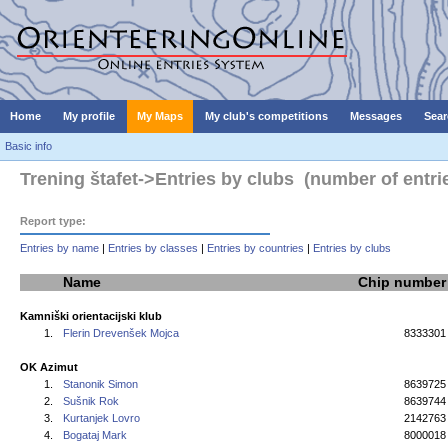
Home
My profile
My Maps
My club's competitions
Messages
Sear
Basic info
Trening štafet->Entries by clubs (number of entrie
Report type:
Entries by name
|
Entries by classes
|
Entries by countries
|
Entries by clubs
Name
Chip number
Kamniški orientacijski klub
1.
Flerin Drevenšek Mojca
8333301
OK Azimut
1.
Stanonik Simon
8639725
2.
Sušnik Rok
8639744
3.
Kurtanjek Lovro
2142763
4.
Bogataj Mark
8000018